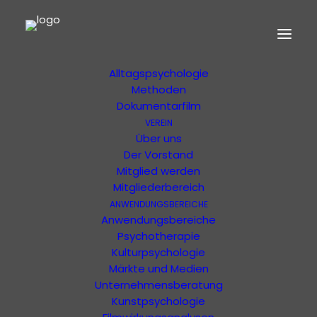
HOME
MORPHOLOGIE
Der Begründer
Erläuterung
Alltagspsychologie
Methoden
Dokumentarfilm
VEREIN
Ihr Warenkorb
Über uns
Der Vorstand
Mitglied werden
Mitgliederbereich
ANWENDUNGSBEREICHE
Anwendungsbereiche
Psychotherapie
Dein Warenkorb ist derzeit leer.
Kulturpsychologie
Märkte und Medien
ZURÜCK ZUM SHOP
Unternehmensberatung
Kunstpsychologie