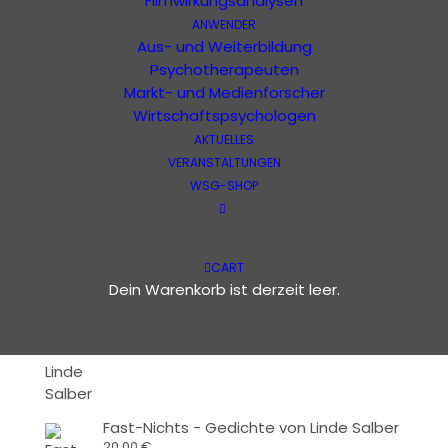
Filmwirkungsanalysen
ANWENDER
Aus- und Weiterbildung
Psychotherapeuten
Suchen
Markt- und Medienforscher
nach:
Wirtschaftspsychologen
AKTUELLES
VERANSTALTUNGEN
WEITERE AUSGABEN
WSG-SHOP
Intensivbehandlung - Konzeptbuch von
CART
Linde Salber
Dein Warenkorb ist derzeit leer.
20,00
€
Fast-Nichts - Gedichte von Linde Salber
20,00
€