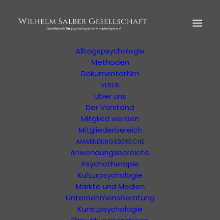
HOME
MORPHOLOGIE
Der Begründer
Erläuterung
Alltagspsychologie
Methoden
Dokumentarfilm
VEREIN
Ihre Suchergebnisse
Über uns
Der Vorstand
Mitglied werden
Ergebnisse Ihrer Suche oder Ihres Filters
Mitgliederbereich
ANWENDUNGSBEREICHE
Anwendungsbereiche
Psychotherapie
Kulturpsychologie
Märkte und Medien
Unternehmensberatung
Kunstpsychologie