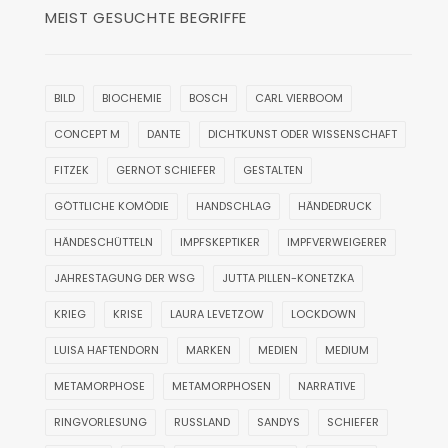
MEIST GESUCHTE BEGRIFFE
BILD
BIOCHEMIE
BOSCH
CARL VIERBOOM
CONCEPT M
DANTE
DICHTKUNST ODER WISSENSCHAFT
FITZEK
GERNOT SCHIEFER
GESTALTEN
GÖTTLICHE KOMÖDIE
HANDSCHLAG
HÄNDEDRUCK
HÄNDESCHÜTTELN
IMPFSKEPTIKER
IMPFVERWEIGERER
JAHRESTAGUNG DER WSG
JUTTA PILLEN-KONETZKA
KRIEG
KRISE
LAURA LEVETZOW
LOCKDOWN
LUISA HAFTENDORN
MARKEN
MEDIEN
MEDIUM
METAMORPHOSE
METAMORPHOSEN
NARRATIVE
RINGVORLESUNG
RUSSLAND
SANDYS
SCHIEFER