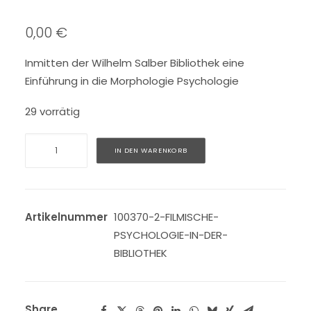
0,00
€
Inmitten der Wilhelm Salber Bibliothek eine
Einführung in die Morphologie Psychologie
29 vorrätig
Filmische
Alternative:
IN DEN WARENKORB
Psychologie
in
der
Bibliothek
Artikelnummer
100370-2-FILMISCHE-
Menge
PSYCHOLOGIE-IN-DER-
BIBLIOTHEK
Share