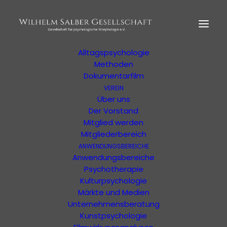
HOME
MORPHOLOGIE
Der Begründer
Erläuterung
Alltagspsychologie
Methoden
Dokumentarfilm
Filmische Psychologie
VEREIN
Über uns
In Der Bibliothek
Der Vorstand
Mitglied werden
Mitgliederbereich
Details zum Produkt
ANWENDUNGSBEREICHE
Anwendungsbereiche
Psychotherapie
Kulturpsychologie
Märkte und Medien
Unternehmensberatung
Kunstpsychologie