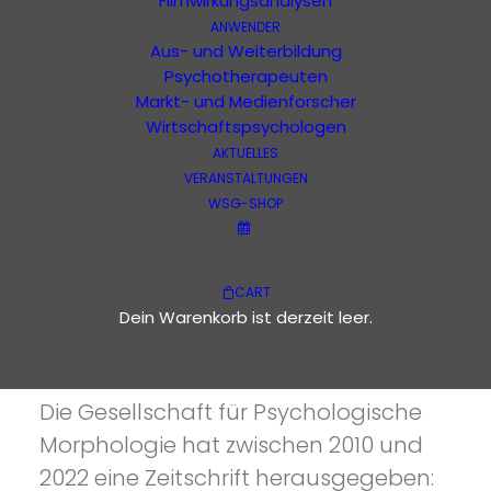
Filmwirkungsanalysen
ANWENDER
Aus- und Weiterbildung
Psychotherapeuten
Ausgabe 1 - 42
anders
Markt- und Medienforscher
Wirtschaftspsychologen
Bücher
AKTUELLES
VERANSTALTUNGEN
Filme
WSG-SHOP
CART
Dein Warenkorb ist derzeit leer.
IST ANDERS
anders
Die Gesellschaft für Psychologische
Morphologie hat zwischen 2010 und
2022 eine Zeitschrift herausgegeben: