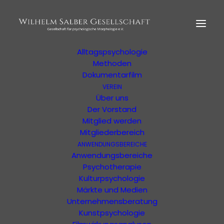
HOME
MORPHOLOGIE
Der Begründer
Erläuterung
Alltagspsychologie
Methoden
Dokumentarfilm
Shop Zur
VEREIN
Psychologischen
Über uns
Der Vorstand
Morphologie
Mitglied werden
Mitgliederbereich
Zeitschrift "anders" kaufen und mehr
ANWENDUNGSBEREICHE
Anwendungsbereiche
Psychotherapie
Kulturpsychologie
Märkte und Medien
Unternehmensberatung
Kunstpsychologie