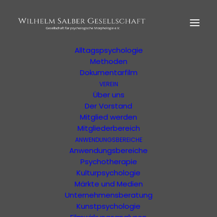
HOME
MORPHOLOGIE
Der Begründer
Erläuterung
Alltagspsychologie
Methoden
Dokumentarfilm
Shop Zur
VEREIN
Psychologischen
Über uns
Der Vorstand
Morphologie
Mitglied werden
Mitgliederbereich
Zeitschrift "anders" kaufen und mehr
ANWENDUNGSBEREICHE
Anwendungsbereiche
Psychotherapie
Kulturpsychologie
Märkte und Medien
Unternehmensberatung
Kunstpsychologie