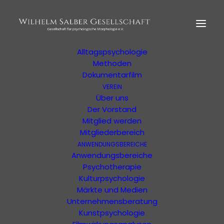
HOME
MORPHOLOGIE
Der Begründer
Erläuterung
Alltagspsychologie
Methoden
Dokumentarfilm
Shop Zur
VEREIN
Psychologischen
Über uns
Der Vorstand
Morphologie
Mitglied werden
Mitgliederbereich
Zeitschrift "anders" kaufen und mehr
ANWENDUNGSBEREICHE
Anwendungsbereiche
Psychotherapie
Kulturpsychologie
Märkte und Medien
Unternehmensberatung
Kunstpsychologie