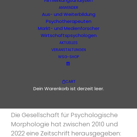
Filmwirkungsanalysen
ANWENDER
Aus- und Weiterbildung
Psychotherapeuten
Ausgabe 1 - 42
anders
Markt- und Medienforscher
Wirtschaftspsychologen
Bücher
AKTUELLES
VERANSTALTUNGEN
Filme
WSG-SHOP
CART
Dein Warenkorb ist derzeit leer.
IST ANDERS
anders
Die Gesellschaft für Psychologische
Morphologie hat zwischen 2010 und
2022 eine Zeitschrift herausgegeben: