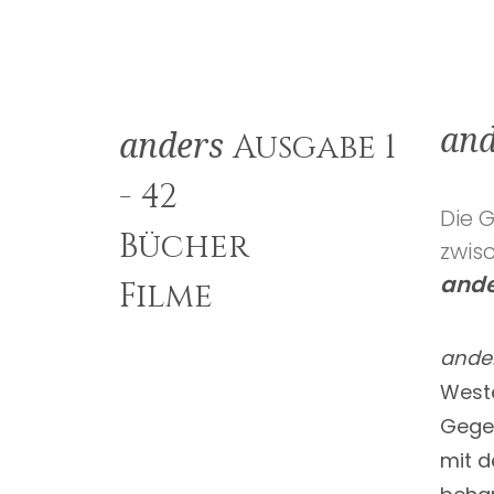
and
Ausgabe 1
anders
- 42
Die 
Bücher
zwis
ande
Filme
ande
Weste
Gegen
mit d