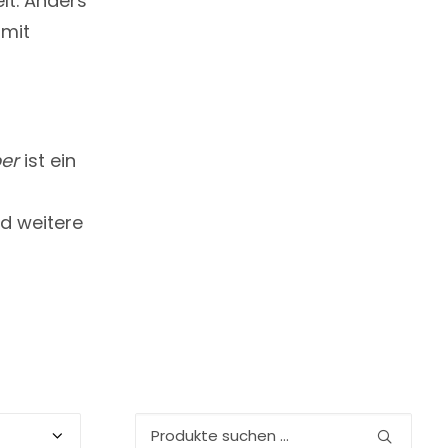
lt. Anders
amit
ber
ist ein
d weitere
Suchen