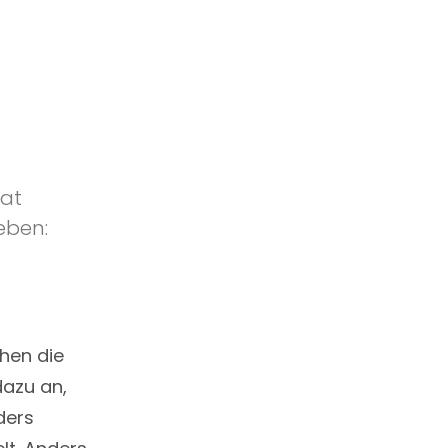
hat
eben:
ehen die
dazu an,
ders