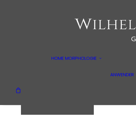
Der Begründ
Erläuterung
HOME
MORPHOLOGIE
Alltagspsych
Methoden
ANWENDER
Dokumentarf
Dein Warenkorb ist
derzeit leer.