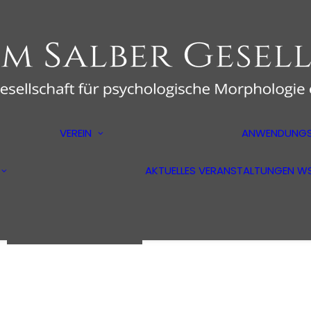
er
Über uns
VEREIN
ANWENDUNGS
Der Vorstand
Aus- und
ologie
Mitglied werden
Weiterbildung
Mitgliederbereich
AKTUELLES
VERANSTALTUNGEN
W
Psychotherapeuten
ilm
Markt- und
Medienforscher
Wirtschaftspsychologen