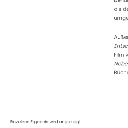
behan
als d
umge
Außer
Entsc
Film 
Neben
Büche
Einzelnes Ergebnis wird angezeigt