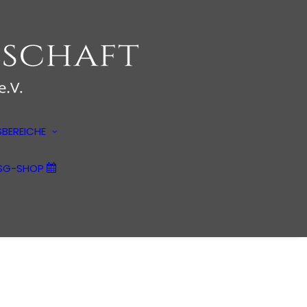
Anwendungsbereiche
Psychotherapie
Kulturpsychologie
BEREICHE
Märkte und Medien
Unternehmensberatung
SG-SHOP
Kunstpsychologie
Filmwirkungsanalysen