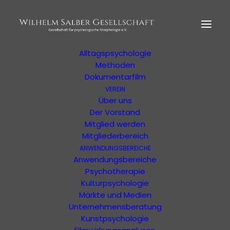
HOME
MORPHOLOGIE
Der Begründer
Erläuterung
Alltagspsychologie
Methoden
Dokumentarfilm
Shop Zur
VEREIN
Psychologischen
Über uns
Der Vorstand
Morphologie
Mitglied werden
Mitgliederbereich
Zeitschrift "anders" kaufen und mehr
ANWENDUNGSBEREICHE
Anwendungsbereiche
Psychotherapie
Kulturpsychologie
Märkte und Medien
Unternehmensberatung
Kunstpsychologie