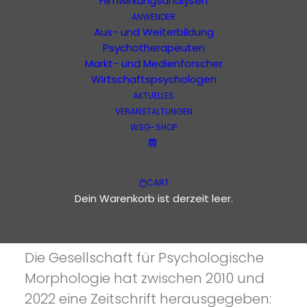
Filmwirkungsanalysen
ANWENDER
Aus- und Weiterbildung
Psychotherapeuten
Ausgabe 1 - 42
anders
Markt- und Medienforscher
Wirtschaftspsychologen
Bücher
AKTUELLES
VERANSTALTUNGEN
Filme
WSG-SHOP
CART
Dein Warenkorb ist derzeit leer.
IST ANDERS
anders
Die Gesellschaft für Psychologische
Morphologie hat zwischen 2010 und
2022 eine Zeitschrift herausgegeben: