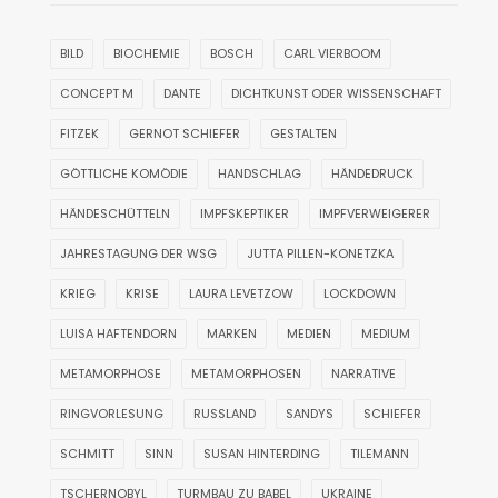
BILD
BIOCHEMIE
BOSCH
CARL VIERBOOM
CONCEPT M
DANTE
DICHTKUNST ODER WISSENSCHAFT
FITZEK
GERNOT SCHIEFER
GESTALTEN
GÖTTLICHE KOMÖDIE
HANDSCHLAG
HÄNDEDRUCK
HÄNDESCHÜTTELN
IMPFSKEPTIKER
IMPFVERWEIGERER
JAHRESTAGUNG DER WSG
JUTTA PILLEN-KONETZKA
KRIEG
KRISE
LAURA LEVETZOW
LOCKDOWN
LUISA HAFTENDORN
MARKEN
MEDIEN
MEDIUM
METAMORPHOSE
METAMORPHOSEN
NARRATIVE
RINGVORLESUNG
RUSSLAND
SANDYS
SCHIEFER
SCHMITT
SINN
SUSAN HINTERDING
TILEMANN
TSCHERNOBYL
TURMBAU ZU BABEL
UKRAINE