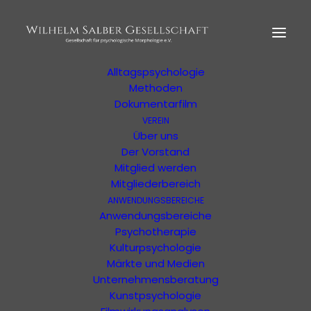
HOME
MORPHOLOGIE
Der Begründer
Erläuterung
Alltagspsychologie
Methoden
Dokumentarfilm
VEREIN
Ihre Suchergebnisse
Über uns
Der Vorstand
Mitglied werden
Ergebnisse Ihrer Suche oder Ihres Filters
Mitgliederbereich
ANWENDUNGSBEREICHE
Anwendungsbereiche
Psychotherapie
Kulturpsychologie
Märkte und Medien
Unternehmensberatung
Kunstpsychologie