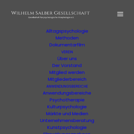
HOME
MORPHOLOGIE
Der Begründer
Erläuterung
Alltagspsychologie
Methoden
Dokumentarfilm
VEREIN
Ihre Suchergebnisse
Über uns
Der Vorstand
Mitglied werden
Ergebnisse Ihrer Suche oder Ihres Filters
Mitgliederbereich
ANWENDUNGSBEREICHE
Anwendungsbereiche
Psychotherapie
Kulturpsychologie
Märkte und Medien
Unternehmensberatung
Kunstpsychologie