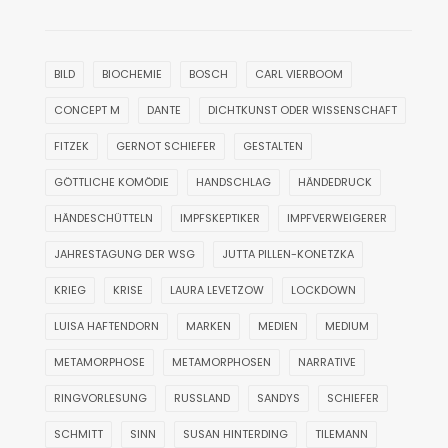
BILD
BIOCHEMIE
BOSCH
CARL VIERBOOM
CONCEPT M
DANTE
DICHTKUNST ODER WISSENSCHAFT
FITZEK
GERNOT SCHIEFER
GESTALTEN
GÖTTLICHE KOMÖDIE
HANDSCHLAG
HÄNDEDRUCK
HÄNDESCHÜTTELN
IMPFSKEPTIKER
IMPFVERWEIGERER
JAHRESTAGUNG DER WSG
JUTTA PILLEN-KONETZKA
KRIEG
KRISE
LAURA LEVETZOW
LOCKDOWN
LUISA HAFTENDORN
MARKEN
MEDIEN
MEDIUM
METAMORPHOSE
METAMORPHOSEN
NARRATIVE
RINGVORLESUNG
RUSSLAND
SANDYS
SCHIEFER
SCHMITT
SINN
SUSAN HINTERDING
TILEMANN