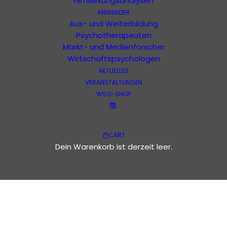
Filmwirkungsanalysen
Veranstaltungen
Vorträge
ANWENDER
Aus- und Weiterbildung
Veranstaltungen
Psychotherapeuten
Es wurden keine Ergebnisse
Hinweis
Markt- und Medienforscher
gefunden.
Wirtschaftspsychologen
Veranstal
Anstehende
Veranstaltun
AKTUELLES
Suche
Liste
Ansichten
VERANSTALTUNGEN
Datum
Suche
Navigatio
WSG-SHOP
wählen.
und
Heute
Nächste
Veranstaltungen
Vorherige
Veranstaltungen
Ansichten,
CART
Navigation
Kalender abonnieren
Dein Warenkorb ist derzeit leer.