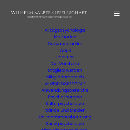
HOME
MORPHOLOGIE
Der Begründer
Erläuterung
Alltagspsychologie
Methoden
Dokumentarfilm
Home
Archive by Category "Vorträge"
VEREIN
Über uns
Der Vorstand
Mitglied werden
Mitgliederbereich
ANWENDUNGSBEREICHE
Anwendungsbereiche
Psychotherapie
Veranstaltungs-
Kulturpsychologie
Kalender
Märkte und Medien
Unternehmensberatung
Vorträge
Kunstpsychologie