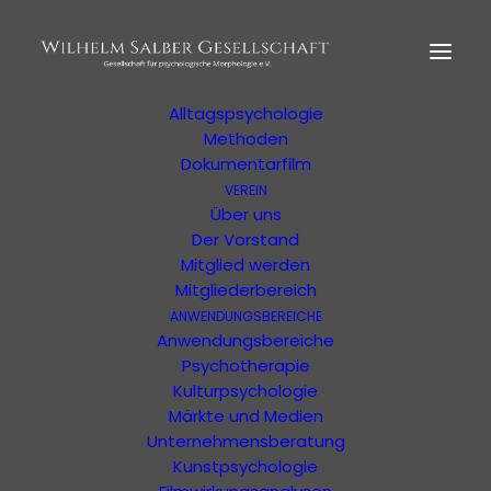
HOME
MORPHOLOGIE
Der Begründer
Erläuterung
Alltagspsychologie
Methoden
Dokumentarfilm
VEREIN
Über uns
Der Vorstand
Eine Veranstaltung der WSG oder von
Mitglied werden
unterstützten Organisationen
Mitgliederbereich
ANWENDUNGSBEREICHE
Anwendungsbereiche
Psychotherapie
Kulturpsychologie
Märkte und Medien
Unternehmensberatung
Veranstaltungs-
Kunstpsychologie