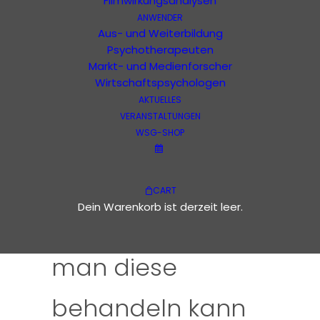
Kalender
Filmwirkungsanalysen
ANWENDER
Aus- und Weiterbildung
Diese Veranstaltung hat bereits
Psychotherapeuten
stattgefunden.
Markt- und Medienforscher
Wirtschaftspsychologen
Jahrestagung der
AKTUELLES
VERANSTALTUNGEN
WSG-SHOP
WSG in Berlin: Zur
Morphologie von
CART
Dein Warenkorb ist derzeit leer.
Krise(n) und wie
man diese
behandeln kann