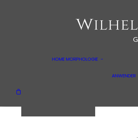
Der Begründ
Erläuterung
HOME
MORPHOLOGIE
Alltagspsych
Methoden
ANWENDER
Dokumentarf
Dein Warenkorb ist
derzeit leer.