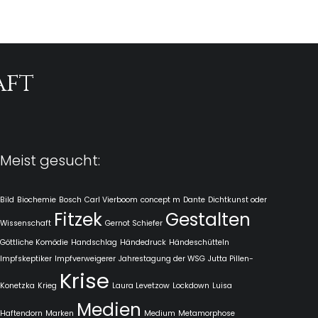
aft
Meist gesucht:
Bild
Biochemie
Bosch
Carl Vierboom
concept m
Dante
Dichtkunst oder
Fitzek
Gestalten
Wissenschaft
Gernot Schiefer
Göttliche Komödie
Handschlag
Händedruck
Händeschütteln
Impfskeptiker
Impfverweigerer
Jahrestagung der WSG
Jutta Pillen-
Krise
Konetzka
Krieg
Laura Levetzow
Lockdown
Luisa
Medien
Haftendorn
Marken
Medium
Metamorphose