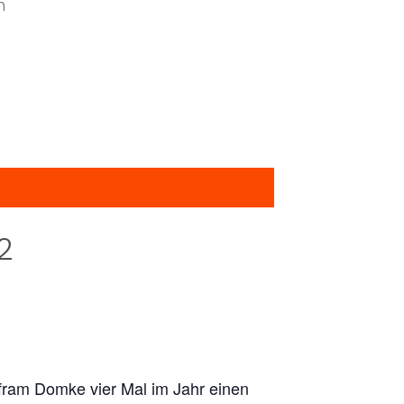
n
2
lfram Domke vier Mal im Jahr einen