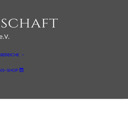
Anwendungsbereiche
Psychotherapie
Kulturpsychologie
BEREICHE
Märkte und Medien
Unternehmensberatung
SG-SHOP
Kunstpsychologie
Filmwirkungsanalysen