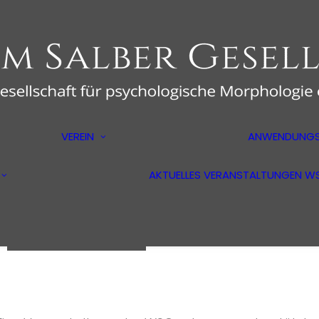
er
Über uns
VEREIN
ANWENDUNGS
Der Vorstand
Aus- und
ologie
Mitglied werden
Weiterbildung
Mitgliederbereich
AKTUELLES
VERANSTALTUNGEN
W
Psychotherapeuten
ilm
Markt- und
Medienforscher
Wirtschaftspsychologen