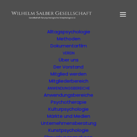
HOME
MORPHOLOGIE
Der Begründer
Erläuterung
Alltagspsychologie
Methoden
Dokumentarfilm
VEREIN
Über uns
Der Vorstand
Eine Veranstaltung der WSG oder von
Mitglied werden
unterstützten Organisationen
Mitgliederbereich
ANWENDUNGSBEREICHE
Anwendungsbereiche
Psychotherapie
Kulturpsychologie
Märkte und Medien
Unternehmensberatung
Veranstaltungs-
Kunstpsychologie