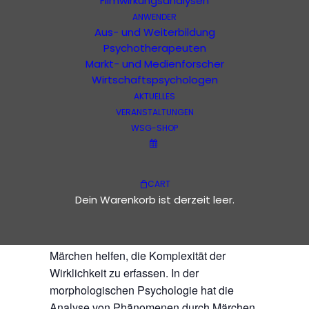
Kalender
Filmwirkungsanalysen
ANWENDER
Aus- und Weiterbildung
Diese Veranstaltung hat bereits
Psychotherapeuten
stattgefunden.
Markt- und Medienforscher
Wirtschaftspsychologen
Mit Märchen die
AKTUELLES
VERANSTALTUNGEN
WSG-SHOP
Wirklichkeit
verstehen (05)
CART
Dein Warenkorb ist derzeit leer.
22. März 2023, 19:00
-
21:30
Märchen helfen, die Komplexität der
Wirklichkeit zu erfassen. In der
morphologischen Psychologie hat die
Analyse von Phänomenen durch Märchen