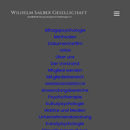
HOME
MORPHOLOGIE
Der Begründer
Erläuterung
Alltagspsychologie
Methoden
Dokumentarfilm
VEREIN
Anders 32/2017
Über uns
Der Vorstand
Mitglied werden
Details zum Produkt
Mitgliederbereich
ANWENDUNGSBEREICHE
Anwendungsbereiche
Psychotherapie
Kulturpsychologie
Märkte und Medien
Unternehmensberatung
Kunstpsychologie