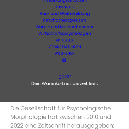
Filmwirkungsanalysen
ANWENDER
Aus- und Weiterbildung
Psychotherapeuten
Ausgabe 1 - 42
anders
Markt- und Medienforscher
Wirtschaftspsychologen
Bücher
AKTUELLES
VERANSTALTUNGEN
Filme
WSG-SHOP
CART
Dein Warenkorb ist derzeit leer.
IST ANDERS
anders
Die Gesellschaft für Psychologische
Morphologie hat zwischen 2010 und
2022 eine Zeitschrift herausgegeben: