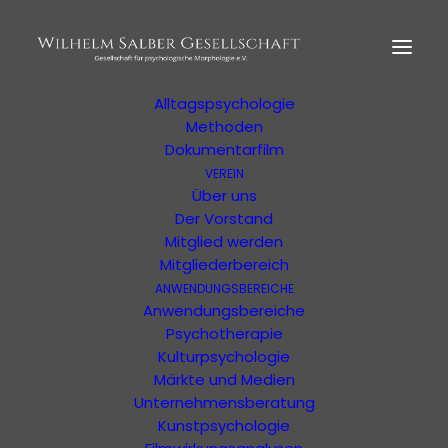
HOME
MORPHOLOGIE
Der Begründer
Erläuterung
Alltagspsychologie
Methoden
Dokumentarfilm
Shop Zur
VEREIN
Psychologischen
Über uns
Der Vorstand
Morphologie
Mitglied werden
Mitgliederbereich
Zeitschrift "anders" kaufen und mehr
ANWENDUNGSBEREICHE
Anwendungsbereiche
Psychotherapie
Kulturpsychologie
Märkte und Medien
Unternehmensberatung
Kunstpsychologie