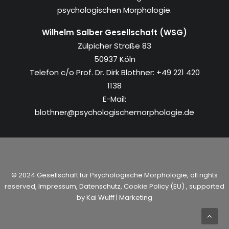
psychologischen Morphologie.
Wilhelm Salber Gesellschaft (WSG)
Zülpicher Straße 83
50937 Köln
Telefon c/o Prof. Dr. Dirk Blothner: +49 221 420
1138
E-Mail:
blothner@psychologischemorphologie.de
© 2024 Gesellschaft für Psychologische Morphologie, all rights
reserved,
Impressum
,
Datenschutz
,
Cookie Policy (EU)
, supported
by
Kai Wulff | Marketing