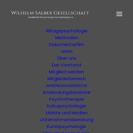
HOME
MORPHOLOGIE
Der Begründer
Erläuterung
Alltagspsychologie
Methoden
Dokumentarfilm
VEREIN
Anders 34/2018
Über uns
Der Vorstand
Mitglied werden
Details zum Produkt
Mitgliederbereich
ANWENDUNGSBEREICHE
Anwendungsbereiche
Psychotherapie
Kulturpsychologie
Märkte und Medien
Unternehmensberatung
Kunstpsychologie