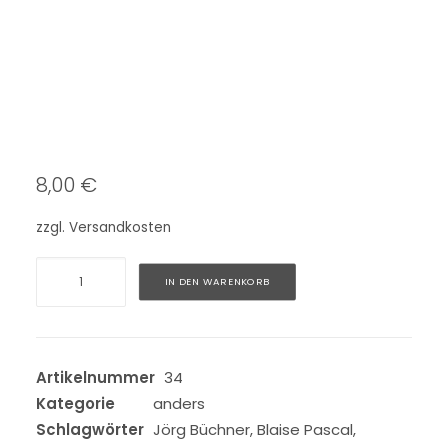
8,00
€
zzgl.
Versandkosten
anders
Alternative:
IN DEN WARENKORB
34/2018
Menge
Artikelnummer
34
Kategorie
anders
Schlagwörter
Jörg Büchner
,
Blaise Pascal
,