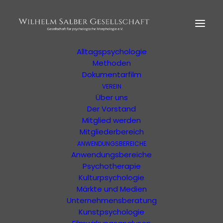
HOME
MORPHOLOGIE
Der Begründer
Erläuterung
Alltagspsychologie
Methoden
Dokumentarfilm
Shop Zur
VEREIN
Psychologischen
Über uns
Der Vorstand
Morphologie
Mitglied werden
Mitgliederbereich
Zeitschrift "anders" kaufen und mehr
ANWENDUNGSBEREICHE
Anwendungsbereiche
Psychotherapie
Kulturpsychologie
Märkte und Medien
Unternehmensberatung
Kunstpsychologie