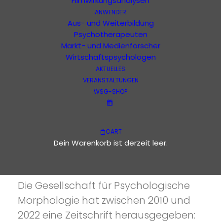
Filmwirkungsanalysen
ANWENDER
Aus- und Weiterbildung
Psychotherapeuten
Ausgabe 1 - 42
anders
Markt- und Medienforscher
Wirtschaftspsychologen
Bücher
AKTUELLES
VERANSTALTUNGEN
Filme
WSG-SHOP
CART
Dein Warenkorb ist derzeit leer.
IST ANDERS
anders
Die Gesellschaft für Psychologische
Morphologie hat zwischen 2010 und
2022 eine Zeitschrift herausgegeben: