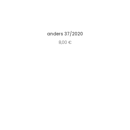
IN DEN WARENKORB
anders 37/2020
8,00
€