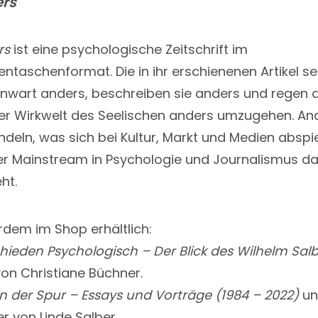
rs
rs
ist eine psychologische Zeitschrift im
ntaschenformat. Die in ihr erschienenen Artikel s
wart anders, beschreiben sie anders und regen 
er Wirkwelt des Seelischen anders umzugehen. An
deln, was sich bei Kultur, Markt und Medien abspie
er Mainstream in Psychologie und Journalismus d
ht.
dem im Shop erhältlich:
hieden Psychologisch – Der Blick des Wilhelm Sal
von Christiane Büchner.
 der Spur – Essays und Vorträge (1984 – 2022)
un
r von Linde Salber