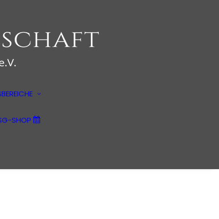
Anwendungsbereiche
Psychotherapie
Kulturpsychologie
BEREICHE
Märkte und Medien
Unternehmensberatung
SG-SHOP
Kunstpsychologie
Filmwirkungsanalysen