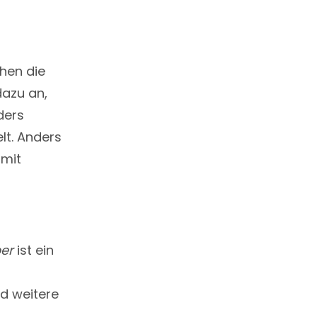
ehen die
dazu an,
ders
lt. Anders
amit
ber
ist ein
d weitere