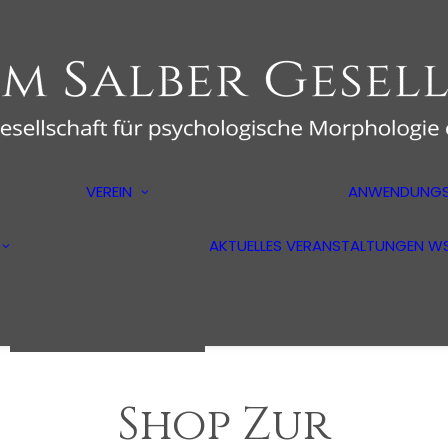
er
Über uns
VEREIN
ANWENDUNGS
Der Vorstand
Aus- und
ologie
Mitglied werden
Weiterbildung
Mitgliederbereich
AKTUELLES
VERANSTALTUNGEN
W
Psychotherapeuten
ilm
Markt- und
Medienforscher
Wirtschaftspsychologen
Shop Zur