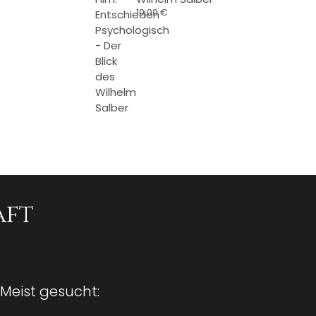
10,00
€
aft
Meist gesucht: