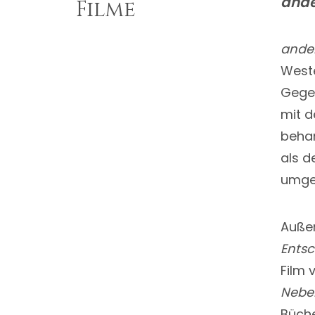
ande
Filme
ande
Weste
Gegen
mit d
behan
als d
umge
Außer
Entsc
Film 
Neben
Büche