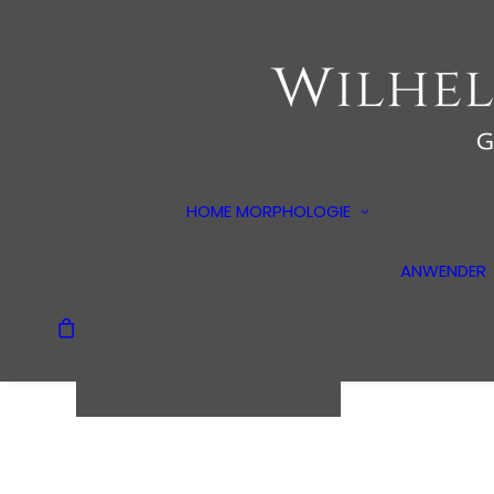
Der Begründ
Erläuterung
HOME
MORPHOLOGIE
Alltagspsych
Methoden
ANWENDER
Dokumentarf
Dein Warenkorb ist
derzeit leer.