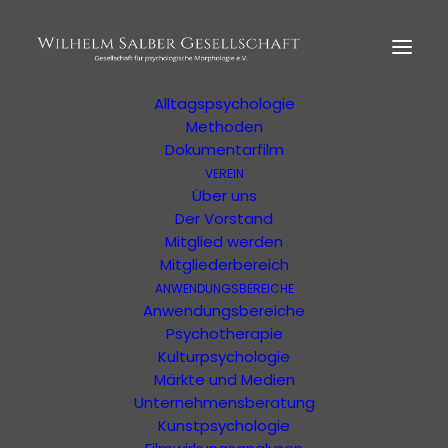
HOME
MORPHOLOGIE
Der Begründer
Erläuterung
Alltagspsychologie
Methoden
Dokumentarfilm
VEREIN
Ihre Suchergebnisse
Über uns
Der Vorstand
Mitglied werden
Ergebnisse Ihrer Suche oder Ihres Filters
Mitgliederbereich
ANWENDUNGSBEREICHE
Anwendungsbereiche
Psychotherapie
Kulturpsychologie
Märkte und Medien
Unternehmensberatung
Kunstpsychologie