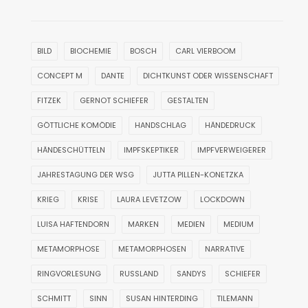
BILD
BIOCHEMIE
BOSCH
CARL VIERBOOM
CONCEPT M
DANTE
DICHTKUNST ODER WISSENSCHAFT
FITZEK
GERNOT SCHIEFER
GESTALTEN
GÖTTLICHE KOMÖDIE
HANDSCHLAG
HÄNDEDRUCK
HÄNDESCHÜTTELN
IMPFSKEPTIKER
IMPFVERWEIGERER
JAHRESTAGUNG DER WSG
JUTTA PILLEN-KONETZKA
KRIEG
KRISE
LAURA LEVETZOW
LOCKDOWN
LUISA HAFTENDORN
MARKEN
MEDIEN
MEDIUM
METAMORPHOSE
METAMORPHOSEN
NARRATIVE
RINGVORLESUNG
RUSSLAND
SANDYS
SCHIEFER
SCHMITT
SINN
SUSAN HINTERDING
TILEMANN