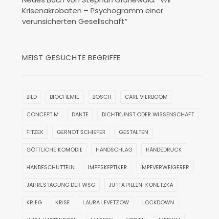
Krisenakrobaten – Psychogramm einer
verunsicherten Gesellschaft”
MEIST GESUCHTE BEGRIFFE
BILD
BIOCHEMIE
BOSCH
CARL VIERBOOM
CONCEPT M
DANTE
DICHTKUNST ODER WISSENSCHAFT
FITZEK
GERNOT SCHIEFER
GESTALTEN
GÖTTLICHE KOMÖDIE
HANDSCHLAG
HÄNDEDRUCK
HÄNDESCHÜTTELN
IMPFSKEPTIKER
IMPFVERWEIGERER
JAHRESTAGUNG DER WSG
JUTTA PILLEN-KONETZKA
KRIEG
KRISE
LAURA LEVETZOW
LOCKDOWN