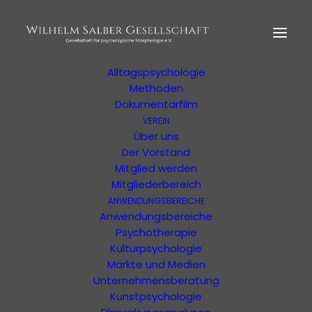
HOME
MORPHOLOGIE
Der Begründer
Erläuterung
Alltagspsychologie
Methoden
Dokumentarfilm
VEREIN
Ihre Suchergebnisse
Über uns
Der Vorstand
Mitglied werden
Ergebnisse Ihrer Suche oder Ihres Filters
Mitgliederbereich
ANWENDUNGSBEREICHE
Anwendungsbereiche
Psychotherapie
Kulturpsychologie
Märkte und Medien
Unternehmensberatung
Kunstpsychologie