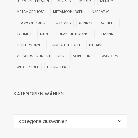
LUISA HAFTENDORN
MARKEN
MEDIEN
MEDIUM
METAMORPHOSE
METAMORPHOSEN
NARRATIVE
RINGVORLESUNG
RUSSLAND
SANDYS
SCHIEFER
SCHMITT
SINN
SUSAN HINTERDING
TILEMANN
TSCHERNOBYL
TURMBAU ZU BABEL
UKRAINE
VERSCHWÖRUNGSTHEORIEN
VORLESUNG
WANDERN
WESTERHOFF
ÜBERMENSCH
KATEGORIEN WÄHLEN
Kategorien
wählen