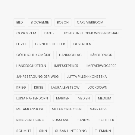
BILD
BIOCHEMIE
BOSCH
CARL VIERBOOM
CONCEPT M
DANTE
DICHTKUNST ODER WISSENSCHAFT
FITZEK
GERNOT SCHIEFER
GESTALTEN
GÖTTLICHE KOMÖDIE
HANDSCHLAG
HÄNDEDRUCK
HÄNDESCHÜTTELN
IMPFSKEPTIKER
IMPFVERWEIGERER
JAHRESTAGUNG DER WSG
JUTTA PILLEN-KONETZKA
KRIEG
KRISE
LAURA LEVETZOW
LOCKDOWN
LUISA HAFTENDORN
MARKEN
MEDIEN
MEDIUM
METAMORPHOSE
METAMORPHOSEN
NARRATIVE
RINGVORLESUNG
RUSSLAND
SANDYS
SCHIEFER
SCHMITT
SINN
SUSAN HINTERDING
TILEMANN