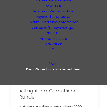
Filmwirkungsanalysen
ANWENDER
Gemütliche Runde
Aus- und Weiterbildung
Psychotherapeuten
Markt- und Medienforscher
Wirtschaftspsychologen
AKTUELLES
VERANSTALTUNGEN
WSG-SHOP
CART
Dein Warenkorb ist derzeit leer.
Alltagsform: Gemütliche
Runde
Auf der Grundlage von Salbers 1989