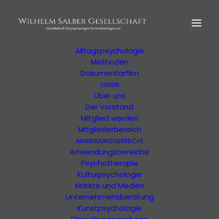
HOME
MORPHOLOGIE
Der Begründer
Erläuterung
Alltagspsychologie
Methoden
Dokumentarfilm
VEREIN
Ihre Suchergebnisse
Über uns
Der Vorstand
Mitglied werden
Ergebnisse Ihrer Suche oder Ihres Filters
Mitgliederbereich
ANWENDUNGSBEREICHE
Anwendungsbereiche
Psychotherapie
Kulturpsychologie
Märkte und Medien
Unternehmensberatung
Kunstpsychologie