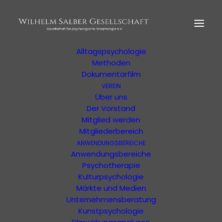
HOME
MORPHOLOGIE
Der Begründer
Erläuterung
Alltagspsychologie
Methoden
Dokumentarfilm
VEREIN
Ihre Suchergebnisse
Über uns
Der Vorstand
Mitglied werden
Ergebnisse Ihrer Suche oder Ihres Filters
Mitgliederbereich
ANWENDUNGSBEREICHE
Anwendungsbereiche
Psychotherapie
Kulturpsychologie
Märkte und Medien
Unternehmensberatung
Kunstpsychologie