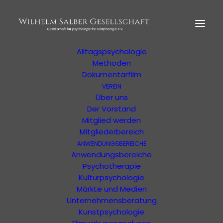
HOME
MORPHOLOGIE
Der Begründer
Erläuterung
Alltagspsychologie
Methoden
Dokumentarfilm
VEREIN
Über uns
Der Vorstand
Eine Veranstaltung der WSG oder von
Mitglied werden
unterstützten Organisationen
Mitgliederbereich
ANWENDUNGSBEREICHE
Anwendungsbereiche
Psychotherapie
Kulturpsychologie
Märkte und Medien
Unternehmensberatung
Veranstaltungs-
Kunstpsychologie