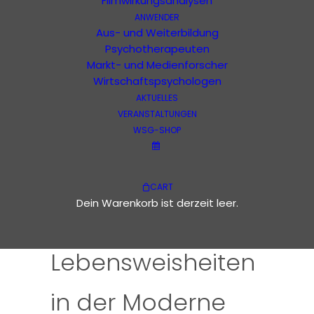
Kalender
Filmwirkungsanalysen
ANWENDER
Aus- und Weiterbildung
Diese Veranstaltung hat bereits
Psychotherapeuten
stattgefunden.
Markt- und Medienforscher
Wirtschaftspsychologen
Narrative –
AKTUELLES
VERANSTALTUNGEN
WSG-SHOP
Stellenwert und
Nutzung alter
CART
Dein Warenkorb ist derzeit leer.
Texte und
Lebensweisheiten
in der Moderne