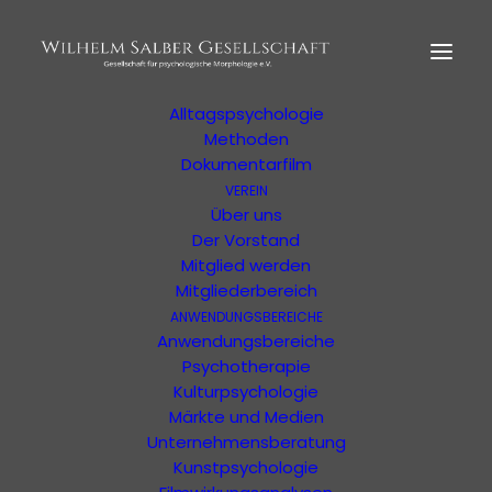
HOME
MORPHOLOGIE
Der Begründer
Erläuterung
Alltagspsychologie
Methoden
Dokumentarfilm
VEREIN
Über uns
Der Vorstand
Veranstaltungs-
Mitglied werden
Mitgliederbereich
Kalender
ANWENDUNGSBEREICHE
Anwendungsbereiche
Geschichte der
Psychotherapie
Psychologie
Kulturpsychologie
Märkte und Medien
Veranstaltungen
Unternehmensberatung
Geschichte der Psychologie
Kunstpsychologie