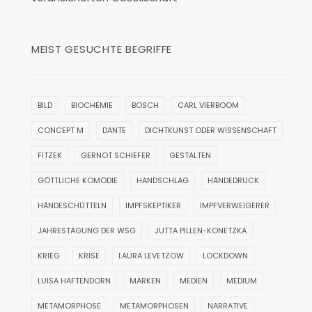
MEIST GESUCHTE BEGRIFFE
BILD
BIOCHEMIE
BOSCH
CARL VIERBOOM
CONCEPT M
DANTE
DICHTKUNST ODER WISSENSCHAFT
FITZEK
GERNOT SCHIEFER
GESTALTEN
GÖTTLICHE KOMÖDIE
HANDSCHLAG
HÄNDEDRUCK
HÄNDESCHÜTTELN
IMPFSKEPTIKER
IMPFVERWEIGERER
JAHRESTAGUNG DER WSG
JUTTA PILLEN-KONETZKA
KRIEG
KRISE
LAURA LEVETZOW
LOCKDOWN
LUISA HAFTENDORN
MARKEN
MEDIEN
MEDIUM
METAMORPHOSE
METAMORPHOSEN
NARRATIVE