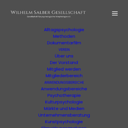
HOME
MORPHOLOGIE
Der Begründer
Erläuterung
Alltagspsychologie
Methoden
Dokumentarfilm
VEREIN
Ihre Suchergebnisse
Über uns
Der Vorstand
Mitglied werden
Ergebnisse Ihrer Suche oder Ihres Filters
Mitgliederbereich
ANWENDUNGSBEREICHE
Anwendungsbereiche
Psychotherapie
Kulturpsychologie
Märkte und Medien
Unternehmensberatung
Kunstpsychologie