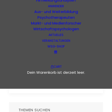
Filmwirkungsanalysen
ANWENDER
Aus- und Weiterbildung
Psychotherapeuten
Drosselbart
Markt- und Medienforscher
Wirtschaftspsychologen
AKTUELLES
VERANSTALTUNGEN
Mit Märchen die Wirklichkeit
WSG-SHOP
verstehen (05)
Märchen helfen, die Komplexität der
CART
Wirklichkeit zu erfassen. In der
Dein Warenkorb ist derzeit leer.
morphologischen Psychologie…
THEMEN SUCHEN