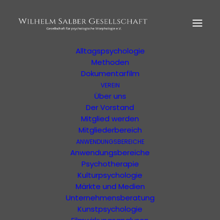
HOME
MORPHOLOGIE
Der Begründer
Erläuterung
Alltagspsychologie
Methoden
Dokumentarfilm
VEREIN
Über uns
Der Vorstand
Eine Veranstaltung der WSG oder von
Mitglied werden
unterstützten Organisationen
Mitgliederbereich
ANWENDUNGSBEREICHE
Anwendungsbereiche
Psychotherapie
Kulturpsychologie
Märkte und Medien
Unternehmensberatung
Kunstpsychologie