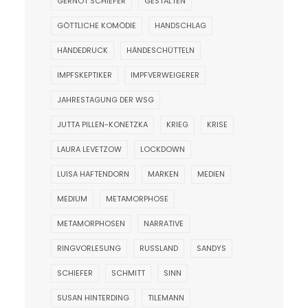
GERNOT SCHIEFER
GESTALTEN
GÖTTLICHE KOMÖDIE
HANDSCHLAG
HÄNDEDRUCK
HÄNDESCHÜTTELN
IMPFSKEPTIKER
IMPFVERWEIGERER
JAHRESTAGUNG DER WSG
JUTTA PILLEN-KONETZKA
KRIEG
KRISE
LAURA LEVETZOW
LOCKDOWN
LUISA HAFTENDORN
MARKEN
MEDIEN
MEDIUM
METAMORPHOSE
METAMORPHOSEN
NARRATIVE
RINGVORLESUNG
RUSSLAND
SANDYS
SCHIEFER
SCHMITT
SINN
SUSAN HINTERDING
TILEMANN