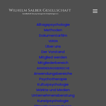
HOME
MORPHOLOGIE
Der Begründer
Erläuterung
Alltagspsychologie
Methoden
Dokumentarfilm
VEREIN
Über uns
Der Vorstand
Eine Veranstaltung der WSG oder von
Mitglied werden
unterstützten Organisationen
Mitgliederbereich
ANWENDUNGSBEREICHE
Anwendungsbereiche
Psychotherapie
Kulturpsychologie
Märkte und Medien
Unternehmensberatung
Kunstpsychologie