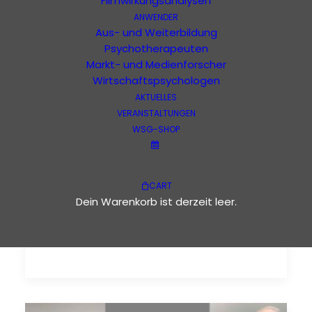
Filmwirkungsanalysen
ANWENDER
Aus- und Weiterbildung
Psychotherapeuten
Hitchcock
Markt- und Medienforscher
Wirtschaftspsychologen
AKTUELLES
VERANSTALTUNGEN
PsychoKino an der BSP
WSG-SHOP
Hamburg: "Psycho" (USA 1960)
von Alfred Hitchcock
CART
Online-Filmkommentar: Prof. Dr. Dirk
Dein Warenkorb ist derzeit leer.
Blothner Das PsychoKino an der BSP
Hamburg startet seine Reihe…