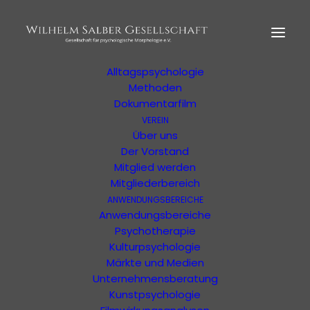
HOME
MORPHOLOGIE
Der Begründer
Erläuterung
Alltagspsychologie
Methoden
Dokumentarfilm
VEREIN
Ihre Suchergebnisse
Über uns
Der Vorstand
Mitglied werden
Ergebnisse Ihrer Suche oder Ihres Filters
Mitgliederbereich
ANWENDUNGSBEREICHE
Anwendungsbereiche
Psychotherapie
Kulturpsychologie
Märkte und Medien
Unternehmensberatung
Kunstpsychologie