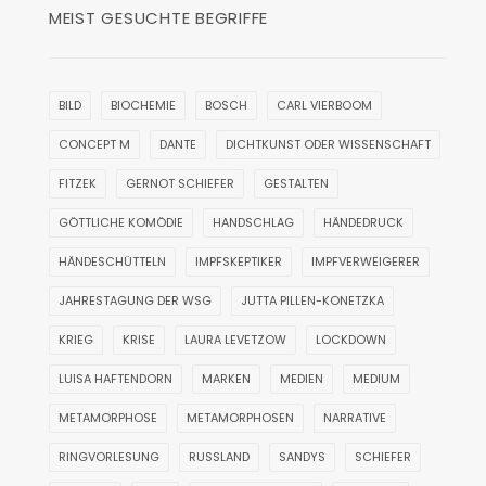
MEIST GESUCHTE BEGRIFFE
BILD
BIOCHEMIE
BOSCH
CARL VIERBOOM
CONCEPT M
DANTE
DICHTKUNST ODER WISSENSCHAFT
FITZEK
GERNOT SCHIEFER
GESTALTEN
GÖTTLICHE KOMÖDIE
HANDSCHLAG
HÄNDEDRUCK
HÄNDESCHÜTTELN
IMPFSKEPTIKER
IMPFVERWEIGERER
JAHRESTAGUNG DER WSG
JUTTA PILLEN-KONETZKA
KRIEG
KRISE
LAURA LEVETZOW
LOCKDOWN
LUISA HAFTENDORN
MARKEN
MEDIEN
MEDIUM
METAMORPHOSE
METAMORPHOSEN
NARRATIVE
RINGVORLESUNG
RUSSLAND
SANDYS
SCHIEFER