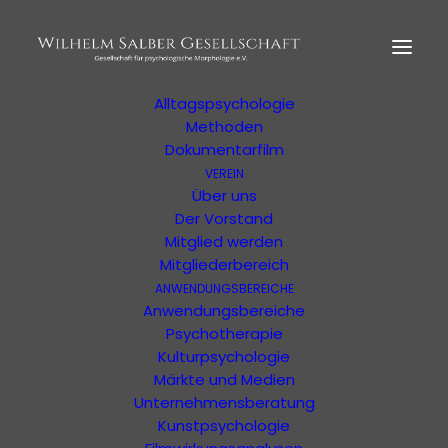
HOME
MORPHOLOGIE
Der Begründer
Erläuterung
Alltagspsychologie
Methoden
Dokumentarfilm
VEREIN
Über uns
Der Vorstand
Eine Veranstaltung der WSG oder von
Mitglied werden
unterstützten Organisationen
Mitgliederbereich
ANWENDUNGSBEREICHE
Anwendungsbereiche
Psychotherapie
Kulturpsychologie
Märkte und Medien
Unternehmensberatung
Veranstaltungs-
Kunstpsychologie