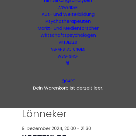
Kalender
Filmwirkungsanalysen
ANWENDER
Aus- und Weiterbildung
Diese Veranstaltung hat bereits
Psychotherapeuten
stattgefunden.
Markt- und Medienforscher
Wirtschaftspsychologen
Medien zwischen
AKTUELLES
VERANSTALTUNGEN
WSG-SHOP
Achtung und
Ächtung – Ein
CART
Dein Warenkorb ist derzeit leer.
Abend mit Jens
Lönneker
9. Dezember 2024, 20:00
-
21:30