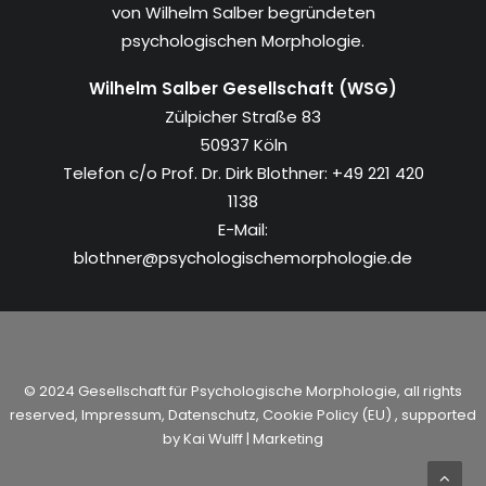
von Wilhelm Salber begründeten
psychologischen Morphologie.
Wilhelm Salber Gesellschaft (WSG)
Zülpicher Straße 83
50937 Köln
Telefon c/o Prof. Dr. Dirk Blothner: +49 221 420
1138
E-Mail:
blothner@psychologischemorphologie.de
© 2024 Gesellschaft für Psychologische Morphologie, all rights
reserved,
Impressum
,
Datenschutz
,
Cookie Policy (EU)
, supported
by
Kai Wulff | Marketing