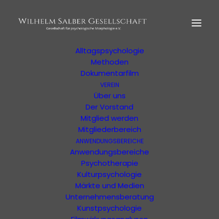
HOME
MORPHOLOGIE
Der Begründer
Erläuterung
Alltagspsychologie
Methoden
Dokumentarfilm
VEREIN
Ihre Suchergebnisse
Über uns
Der Vorstand
Mitglied werden
Ergebnisse Ihrer Suche oder Ihres Filters
Mitgliederbereich
ANWENDUNGSBEREICHE
Anwendungsbereiche
Psychotherapie
Kulturpsychologie
Märkte und Medien
Unternehmensberatung
Kunstpsychologie