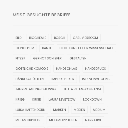
MEIST GESUCHTE BEGRIFFE
BILD
BIOCHEMIE
BOSCH
CARL VIERBOOM
CONCEPT M
DANTE
DICHTKUNST ODER WISSENSCHAFT
FITZEK
GERNOT SCHIEFER
GESTALTEN
GÖTTLICHE KOMÖDIE
HANDSCHLAG
HÄNDEDRUCK
HÄNDESCHÜTTELN
IMPFSKEPTIKER
IMPFVERWEIGERER
JAHRESTAGUNG DER WSG
JUTTA PILLEN-KONETZKA
KRIEG
KRISE
LAURA LEVETZOW
LOCKDOWN
LUISA HAFTENDORN
MARKEN
MEDIEN
MEDIUM
METAMORPHOSE
METAMORPHOSEN
NARRATIVE